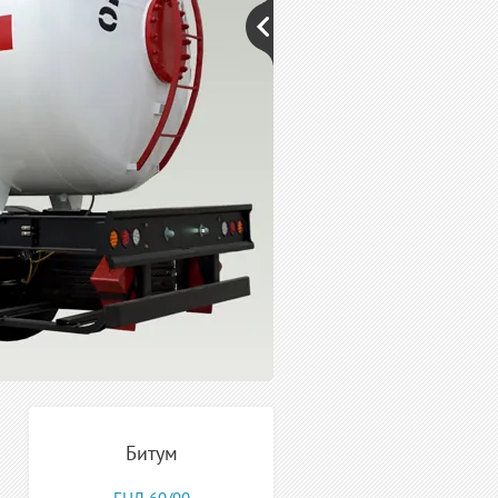
Узбекистан. При доставк
нефтепродуктов мы
подбираем оптимальный
по времени и
километражу маршрут
доставки так, чтобы
издержки на
транспортировку были
минимальными.
Оформить заказ on-line
ОСТАВИТЬ ЗАЯВКУ
Битум