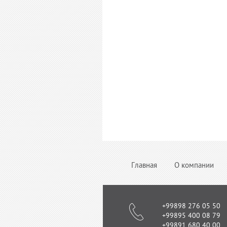
Главная
О компании
+99898 276 05 50
+99895 400 08 79
+99891 680 40 00