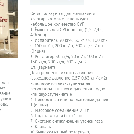
Он используется для компаний и
квартир, которые используют
небольшое количество СУГ
1. Ёмкость для СУГ(пропан) (1,5, 2,45,
4,9тонн)
2. Испаритель 30 кг/ч, 50 кг / ч, 100 кг /
ч, 150 кг / ч, 200 кг / ч, 300 кг / ч 2 шт.
(Опция)
3. Регулятор 30 кг/ч, 50 кг/ч, 100 кг/ч,
150 кг/ч, 200 кг/ч, 300 кг/ч 2
шт. (вариант)
Для среднего низкого давления
(выходное давление 0,57-0,83 кг / см2)
 для
используется двухступенчатая
ных
регулятора и низкого давления - одно-
вание
или двухступенчатые
сушить
4. Поворотный или поплавковый датчик
ода,
1 (опция)
а
5. Массовое соединение 2 шт.
.
6. Подставка для бега 1 лот
7. Система сигнализации утечки газа.
8. Клапаны
※ Вышеуказанный резервуар,