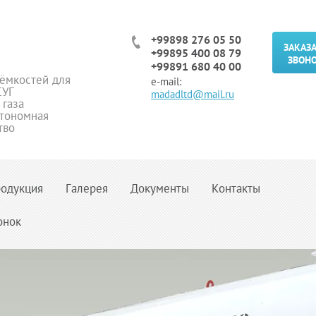
+99898 276 05 50
ЗАКАЗ
+99895 400 08 79
ЗВОН
+99891 680 40 00
ёмкостей для
e-mail:
СУГ
madadltd@mail.ru
 газа
втономная
тво
одукция
Галерея
Документы
Контакты
онок